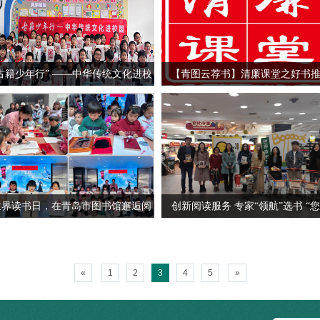
古籍少年行” ——中华传统文化进校
【青图云荐书】清廉课堂之好书
园
——廉火永传
世界读书日，在青岛市图书馆邂逅阅
创新阅读服务 专家“领航”选书 “
读的N种可能
书，我买单”文化惠民活动激发全
读热情
«
1
2
3
4
5
»