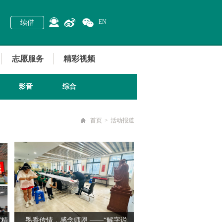
EN
续借
志愿服务
精彩视频
影音
综合
首页
>
活动报道
”精
墨香传情，感念师恩 ——“解字说