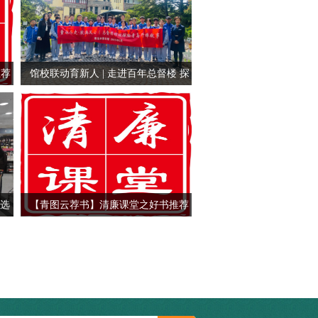
推荐
馆校联动育新人 | 走进百年总督楼 探
秘青岛开埠故事
您选
【青图云荐书】清廉课堂之好书推荐
民阅
——清音叩心