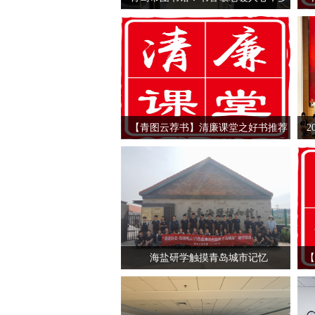
彩活动绘重阳
【青图云荐书】清廉课堂之好书推荐
——正气千秋
海盐研学触摸青岛城市记忆
【