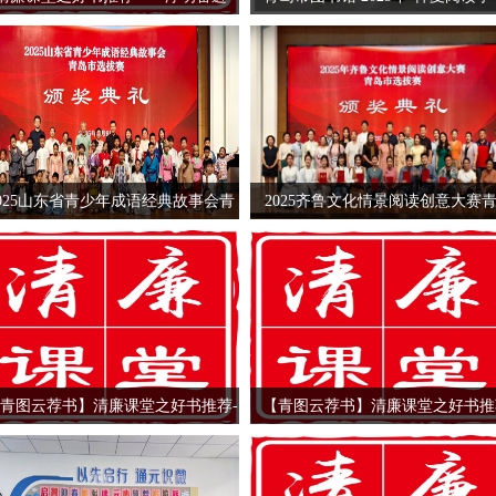
彩回眸
2025山东省青少年成语经典故事会青
2025齐鲁文化情景阅读创意大赛
岛市选拔赛圆满落幕
市选拔赛圆满收官
青图云荐书】清廉课堂之好书推荐-
【青图云荐书】清廉课堂之好书推
-红船廉心
-清正爱国心