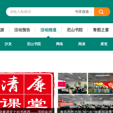
书库搜索
源
活动预告
活动报道
尼山书院
青图之窗
沙龙
尼山书院
网络
阅读
展览
清廉课堂之好书推荐——淳明奋进
青岛市图书馆 2025年“仲夏阅读季