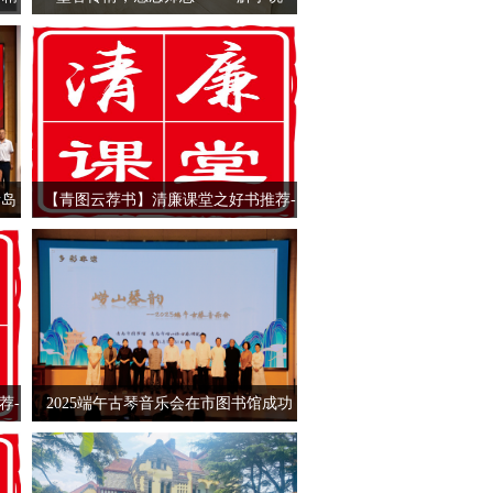
文”传统文化体验活动顺利举办
青岛
【青图云荐书】清廉课堂之好书推荐-
-清正致远
荐-
2025端午古琴音乐会在市图书馆成功
举办