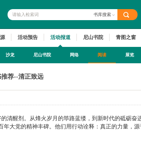
书库搜索
源
活动预告
活动报道
尼山书院
青图之窗
沙龙
尼山书院
网络
阅读
展览
推荐--清正致远
好的清醒剂。从烽火岁月的筚路蓝缕，到新时代的砥砺奋
百年大党的精神丰碑。他们用行动诠释：真正的力量，源