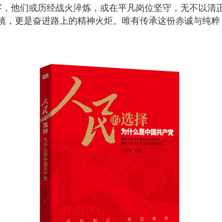
字，他们或历经战火淬炼，或在平凡岗位坚守，无不以清
镜，更是奋进路上的精神火炬。唯有传承这份赤诚与纯粹