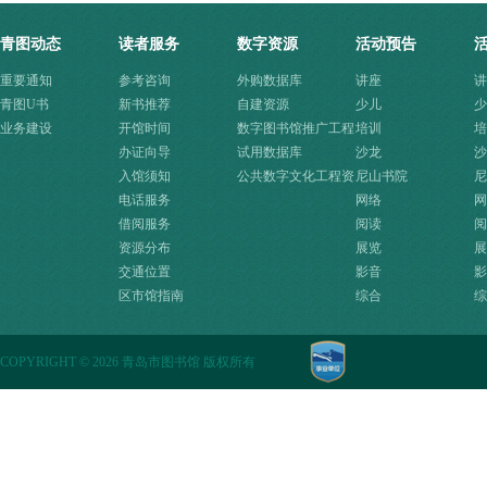
青图动态
读者服务
数字资源
活动预告
重要通知
参考咨询
外购数据库
讲座
讲
青图U书
新书推荐
自建资源
少儿
少
业务建设
开馆时间
数字图书馆推广工程
培训
培
办证向导
资源
试用数据库
沙龙
沙
入馆须知
公共数字文化工程资
尼山书院
尼
电话服务
源快速入口
网络
网
借阅服务
阅读
阅
资源分布
展览
展
交通位置
影音
影
区市馆指南
综合
综
COPYRIGHT
©
2026 青岛市图书馆 版权所有