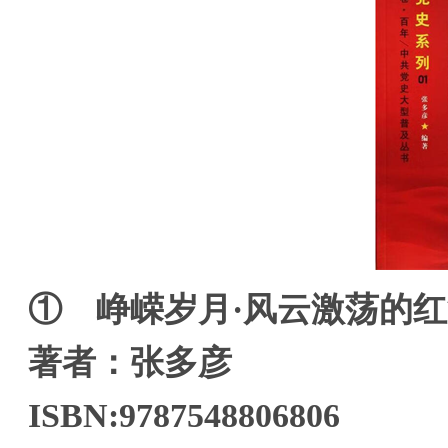
① 峥嵘岁月·风云激荡的红流往
著者：张多彦
ISBN:9787548806806