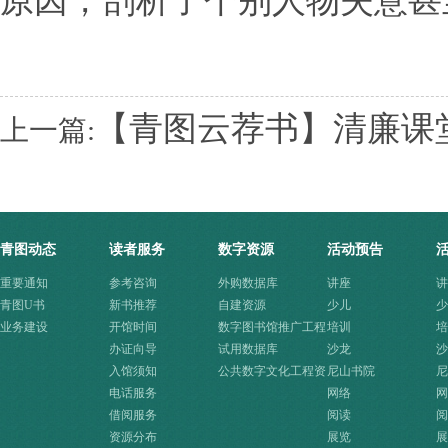
原因，剖析了个别人物失意甚
【青图云荐书】清廉课堂
上一篇:
青图动态
读者服务
数字资源
活动预告
重要通知
参考咨询
外购数据库
讲座
讲
青图U书
新书推荐
自建资源
少儿
少
业务建设
开馆时间
数字图书馆推广工程
培训
培
办证向导
资源
试用数据库
沙龙
沙
入馆须知
公共数字文化工程资
尼山书院
尼
电话服务
源快速入口
网络
网
借阅服务
阅读
阅
资源分布
展览
展