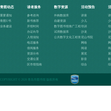
青图动态
读者服务
数字资源
活动预告
重要通知
参考咨询
外购数据库
讲座
讲
青图U书
新书推荐
自建资源
少儿
少
业务建设
开馆时间
数字图书馆推广工程
培训
培
办证向导
资源
试用数据库
沙龙
沙
入馆须知
公共数字文化工程资
尼山书院
尼
电话服务
源快速入口
网络
网
借阅服务
阅读
阅
资源分布
展览
展
交通位置
影音
影
区市馆指南
综合
综
COPYRIGHT
©
2026 青岛市图书馆 版权所有