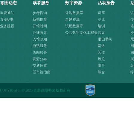
青图动态
读者服务
数字资源
活动预告
重要通知
参考咨询
外购数据库
讲座
讲
青图U书
新书推荐
自建资源
少儿
少
业务建设
开馆时间
试用数据库
培训
培
办证向导
公共数字文化工程资
沙龙
沙
入馆须知
源快速入口
尼山书院
尼
电话服务
网络
网
借阅服务
阅读
阅
资源分布
展览
展
交通位置
影音
影
区市馆指南
综合
综
COPYRIGHT
©
2026 青岛市图书馆 版权所有