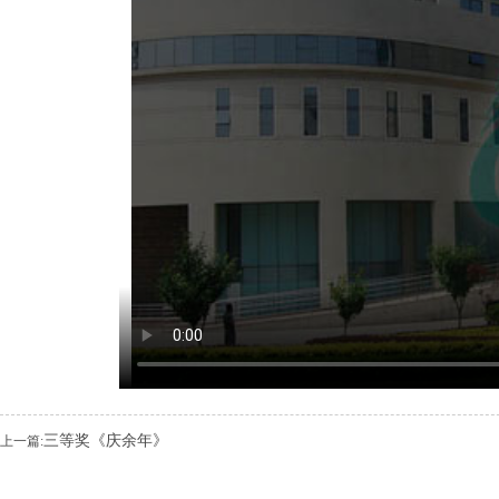
三等奖《庆余年》
上一篇: