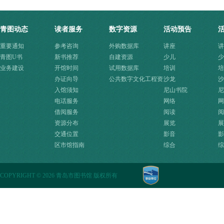
青图动态
读者服务
数字资源
活动预告
重要通知
参考咨询
外购数据库
讲座
讲
青图U书
新书推荐
自建资源
少儿
少
业务建设
开馆时间
试用数据库
培训
培
办证向导
公共数字文化工程资
沙龙
沙
入馆须知
源快速入口
尼山书院
尼
电话服务
网络
网
借阅服务
阅读
阅
资源分布
展览
展
交通位置
影音
影
区市馆指南
综合
综
COPYRIGHT
©
2026 青岛市图书馆 版权所有