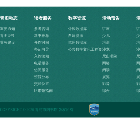
青图动态
读者服务
数字资源
活动预告
重要通知
参考咨询
外购数据库
讲座
讲
青图U书
新书推荐
自建资源
少儿
少
业务建设
开馆时间
试用数据库
培训
培
办证向导
公共数字文化工程资
沙龙
沙
入馆须知
源快速入口
尼山书院
尼
电话服务
网络
网
借阅服务
阅读
阅
资源分布
展览
展
交通位置
影音
影
区市馆指南
综合
综
COPYRIGHT
©
2026 青岛市图书馆 版权所有