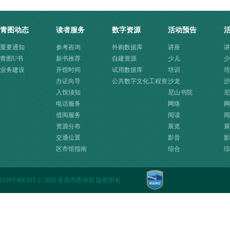
青图动态
读者服务
数字资源
活动预告
重要通知
参考咨询
外购数据库
讲座
讲
青图U书
新书推荐
自建资源
少儿
少
业务建设
开馆时间
试用数据库
培训
培
办证向导
公共数字文化工程资
沙龙
沙
入馆须知
源快速入口
尼山书院
尼
电话服务
网络
网
借阅服务
阅读
阅
资源分布
展览
展
交通位置
影音
影
区市馆指南
综合
综
COPYRIGHT
©
2026 青岛市图书馆 版权所有