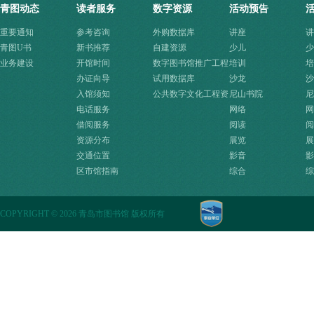
青图动态
读者服务
数字资源
活动预告
重要通知
参考咨询
外购数据库
讲座
讲
青图U书
新书推荐
自建资源
少儿
少
业务建设
开馆时间
数字图书馆推广工程
培训
培
办证向导
资源
试用数据库
沙龙
沙
入馆须知
公共数字文化工程资
尼山书院
尼
电话服务
源快速入口
网络
网
借阅服务
阅读
阅
资源分布
展览
展
交通位置
影音
影
区市馆指南
综合
综
COPYRIGHT
©
2026 青岛市图书馆 版权所有