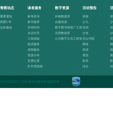
青图动态
读者服务
数字资源
活动预告
重要通知
参考咨询
外购数据库
讲座
讲
青图U书
新书推荐
自建资源
少儿
少
业务建设
开馆时间
数字图书馆推广工程
培训
培
办证向导
资源
试用数据库
沙龙
沙
入馆须知
公共数字文化工程资
尼山书院
尼
电话服务
源快速入口
网络
网
借阅服务
阅读
阅
资源分布
展览
展
交通位置
影音
影
区市馆指南
综合
综
COPYRIGHT
©
2026 青岛市图书馆 版权所有