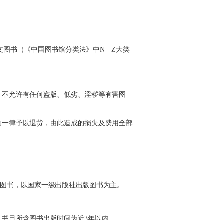
。
文图书（《中国图书馆分类法》中N—Z大类
，不允许有任何盗版、低劣、淫秽等有害图
的一律予以退货，由此造成的损失及费用全部
版图书，以国家一级出版社出版图书为主。
书目所含图书出版时间为近3年以内。