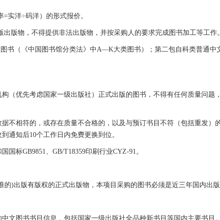
率=实洋÷码洋）的形式报价。
正版出版物，不得提供非法出版物，并按采购人的要求完成图书加工等工作
文图书（《中国图书馆分类法》中A—K大类图书）；第二包自科类普通中
机构（优先考虑国家一级出版社）正式出版的图书，不得有任何质量问题
数据不相符的，或存在质量不合格的，以及与预订书目不符（包括重发）
到通知后10个工作日内免费更换到位。
B9851、GB/T18359印刷行业CYZ-91。
准的)出版有版权的正式出版物，本项目采购的图书必须是近三年国内出
的中文图书书目信息，包括国家一级出版社全品种新书目等国内主要书目。