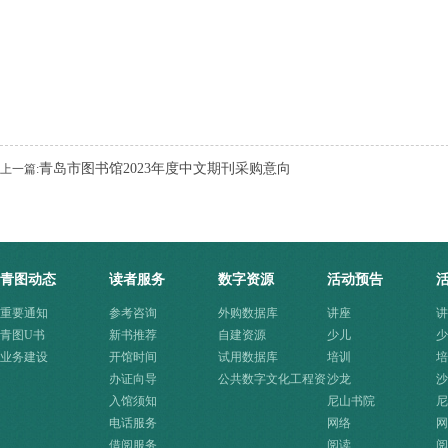
青岛市图书馆2023年度中文期刊采购意向
上一篇:
青图动态
读者服务
数字资源
活动预告
重要通知
参考咨询
外购数据库
讲座
讲
青图U书
新书推荐
自建资源
少儿
少
业务建设
开馆时间
试用数据库
培训
培
办证向导
公共数字文化工程资
沙龙
沙
入馆须知
源快速入口
尼山书院
尼
电话服务
网络
网
借阅服务
阅读
阅