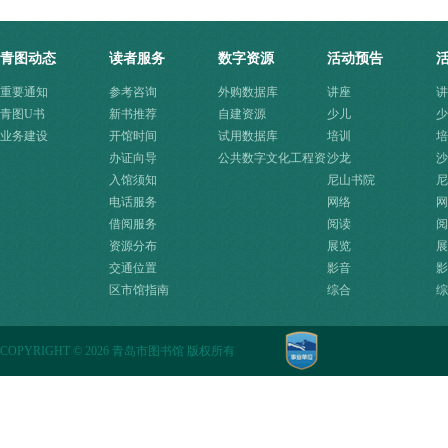
青图动态
读者服务
数字资源
活动预告
重要通知
参考咨询
外购数据库
讲座
讲
青图U书
新书推荐
自建资源
少儿
少
业务建设
开馆时间
试用数据库
培训
培
办证向导
公共数字文化工程资
沙龙
沙
入馆须知
源快速入口
尼山书院
尼
电话服务
网络
网
借阅服务
阅读
阅
资源分布
展览
展
交通位置
影音
影
区市馆指南
综合
综
COPYRIGHT
©
2026 青岛市图书馆 版权所有