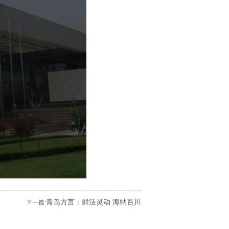
青岛方言：鲜活灵动 海纳百川
下一篇: