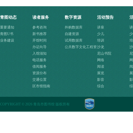
青图动态
读者服务
数字资源
活动预告
重要通知
参考咨询
外购数据库
讲座
讲
青图U书
新书推荐
自建资源
少儿
少
业务建设
开馆时间
试用数据库
培训
培
办证向导
公共数字文化工程资
沙龙
沙
入馆须知
源快速入口
尼山书院
尼
电话服务
网络
网
借阅服务
阅读
阅
资源分布
展览
展
交通位置
影音
影
区市馆指南
综合
综
COPYRIGHT
©
2026 青岛市图书馆 版权所有