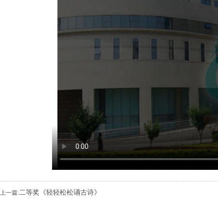
二等奖《轻轻松松诵古诗》
上一篇: