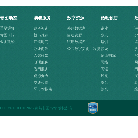
青图动态
读者服务
数字资源
活动预告
重要通知
参考咨询
外购数据库
讲座
讲
青图U书
新书推荐
自建资源
少儿
少
业务建设
开馆时间
试用数据库
培训
培
办证向导
公共数字文化工程资
沙龙
沙
入馆须知
源快速入口
尼山书院
尼
电话服务
网络
网
借阅服务
阅读
阅
资源分布
展览
展
交通位置
影音
影
区市馆指南
综合
综
COPYRIGHT
©
2026 青岛市图书馆 版权所有