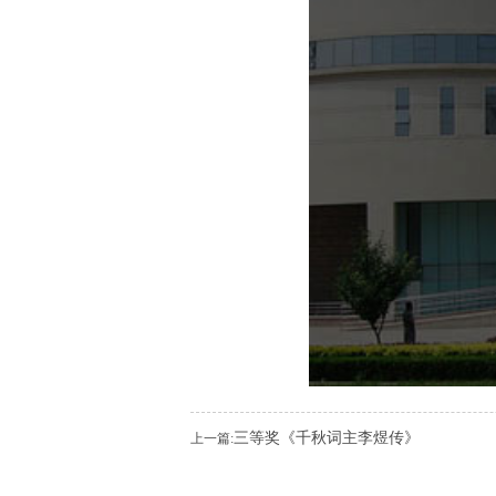
三等奖《千秋词主李煜传》
上一篇: