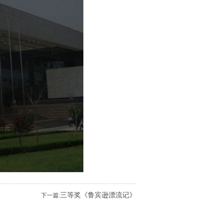
三等奖《鲁宾逊漂流记》
下一篇: