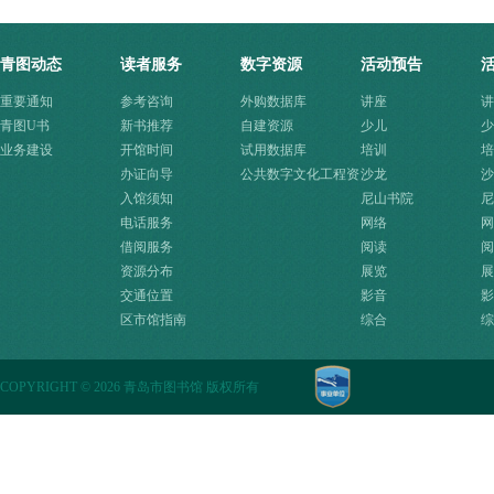
青图动态
读者服务
数字资源
活动预告
重要通知
参考咨询
外购数据库
讲座
讲
青图U书
新书推荐
自建资源
少儿
少
业务建设
开馆时间
试用数据库
培训
培
办证向导
公共数字文化工程资
沙龙
沙
入馆须知
源快速入口
尼山书院
尼
电话服务
网络
网
借阅服务
阅读
阅
资源分布
展览
展
交通位置
影音
影
区市馆指南
综合
综
COPYRIGHT
©
2026 青岛市图书馆 版权所有