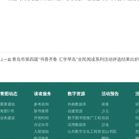
青岛市第四届“书香齐鲁 汇学琴岛”全民阅读系列活动评选结果出
上一篇:
青图动态
读者服务
数字资源
活动预告
重要通知
参考咨询
外购数据库
讲座
讲
青图U书
新书推荐
自建资源
少儿
少
业务建设
开馆时间
数字图书馆推广工程
培训
培
办证向导
资源
试用数据库
沙龙
沙
入馆须知
公共数字文化工程资
尼山书院
尼
电话服务
源快速入口
网络
网