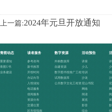
2024年元旦开放通知
上一篇:
青图动态
读者服务
数字资源
活动预告
重要通知
参考咨询
外购数据库
讲座
讲
青图U书
新书推荐
自建资源
少儿
少
业务建设
开馆时间
数字图书馆推广工程
培训
培
办证向导
资源
试用数据库
沙龙
沙
入馆须知
公共数字文化工程资
尼山书院
尼
电话服务
源快速入口
网络
网
借阅服务
阅读
阅
资源分布
展览
展
交通位置
影音
影
区市馆指南
综合
综