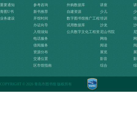
重要通知
参考咨询
外购数据库
讲座
讲
青图U书
新书推荐
自建资源
少儿
少
业务建设
开馆时间
数字图书馆推广工程
培训
培
办证向导
资源
试用数据库
沙龙
沙
入馆须知
公共数字文化工程资
尼山书院
尼
电话服务
源快速入口
网络
网
借阅服务
阅读
阅
资源分布
展览
展
交通位置
影音
影
区市馆指南
综合
综
COPYRIGHT
©
2026 青岛市图书馆 版权所有