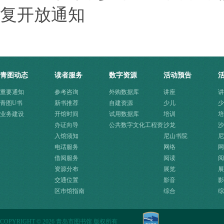
复开放通知
青图动态
读者服务
数字资源
活动预告
重要通知
参考咨询
外购数据库
讲座
讲
青图U书
新书推荐
自建资源
少儿
少
业务建设
开馆时间
试用数据库
培训
培
办证向导
公共数字文化工程资
沙龙
沙
入馆须知
源快速入口
尼山书院
尼
电话服务
网络
网
借阅服务
阅读
阅
资源分布
展览
展
交通位置
影音
影
区市馆指南
综合
综
COPYRIGHT
©
2026 青岛市图书馆 版权所有