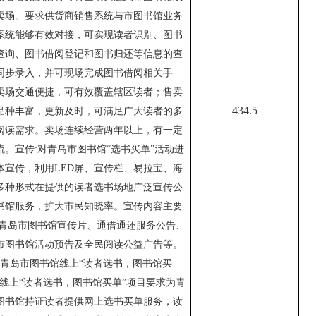
卖场。要求供货商销售系统与市图书馆业务
系统能够有效对接，可实现读者识别、图书
查询、图书借阅登记和图书归还等信息的查
同步录入，并可现场完成图书借阅相关手
卖场交通便捷，可有效覆盖辖区读者；售卖
4
34.5
品种丰富，更新及时，可满足广大读者的多
阅读需求。卖场连续经营两年以上，有一定
流。宣传:对青岛市图书馆“选书买单”活动进
体宣传，利用LED屏、宣传栏、易拉宝、海
多种形式在提供的读者选书场地广泛宣传公
书馆服务，扩大市民知晓率。宣传内容主要
:青岛市图书馆宣传片、通借通还服务公告、
市图书馆活动预告及全民阅读公益广告等。
）青岛市图书馆线上“读者选书，图书馆买
：线上“读者选书，图书馆买单”项目要求为青
图书馆持证读者提供网上选书买单服务，读