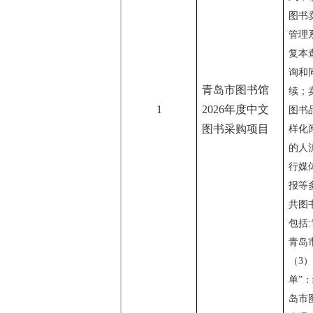
图书
管理
复本
询和
青岛市图书馆
续；
1
2026年度
中文
图书
图书采购项目
样化
的人
行媒
报等
共图
包括
青岛
（
3
单”
岛市