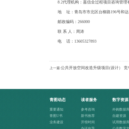
8.2代理机构：嘉信全过程项目咨询管理
地 址：青岛市市北区台柳路196号和
邮政编码：266000
联 系 人：周涛
电 话：13605327893
公共开放空间改造升级项目(设计） 
上一篇:
青图动态
读者服务
数字资源
重要通知
参考咨询
外购数据
青图U书
新书推荐
自建资源
业务建设
开馆时间
试用数据
办证向导
公共数字