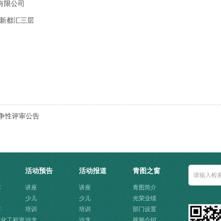
有限公司
达新都汇三层
竞争性评审公告
活动预告
活动报道
青图之窗
库
讲座
讲座
青图简介
少儿
少儿
光荣业绩
库
培训
培训
部门设置
文化工程资
沙龙
沙龙
视频介绍