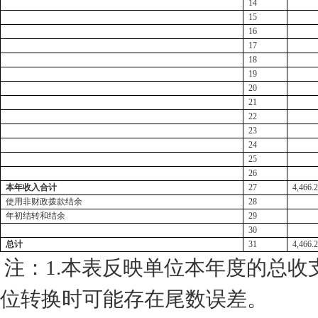
14
15
16
17
18
19
20
21
22
23
24
25
26
本年收入合计
27
4,466.
使用非财政拨款结余
28
年初结转和结余
29
30
总计
31
4,466.
注：
1.本表反映单位本年度的总收
位转换时可能存在尾数误差。