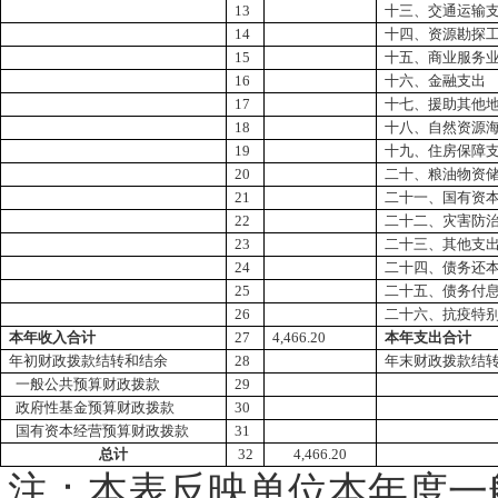
13
十三、交通运输
14
十四、资源勘探
15
十五、商业服务
16
十六、金融支出
17
十七、援助其他
18
十八、自然资源
19
十九、住房保障
20
二十、粮油物资
21
二十一、国有资
22
二十二、灾害防
23
二十三、其他支
24
二十四、债务还
25
二十五、债务付
26
二十六、抗疫特
本年收入合计
27
4,466.20
本年支出合计
年初财政拨款结转和结余
28
年末财政拨款结
一般公共预算财政拨款
29
政府性基金预算财政拨款
30
国有资本经营预算财政拨款
31
总计
32
4,466.20
注：本表反映单位本年度一