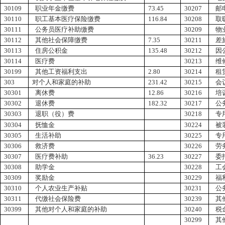
30109
职业年金缴费
73.45
30207
邮
30110
职工基本医疗保险缴费
116.84
30208
取
30111
公务员医疗补助缴费
30209
物
30112
其他社会保障缴费
7.35
30211
差
30113
住房公积金
135.48
30212
因
30114
医疗费
30213
维
30199
其他工资福利支出
2.80
30214
租
303
对个人和家庭的补助
231.42
30215
会
30301
离休费
12.86
30216
培
30302
退休费
182.32
30217
公
30303
退职（役）费
30218
专
30304
抚恤金
30224
被
30305
生活补助
30225
专
30306
救济费
30226
劳
30307
医疗费补助
36.23
30227
委
30308
助学金
30228
工
30309
奖励金
30229
福
30310
个人农业生产补贴
30231
公
30311
代缴社会保险费
30239
其
30399
其他对个人和家庭的补助
30240
税
30299
其