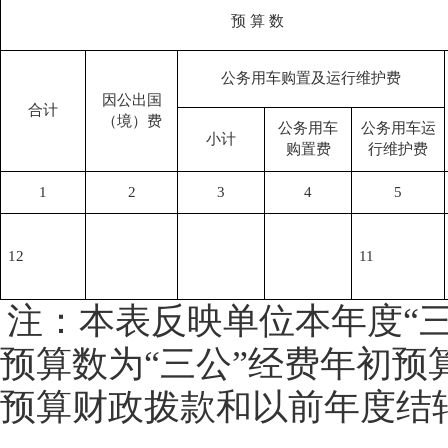
预
算 数
公务用车购置及运行维护费
因公出国
合计
（境）费
公务用车
公务用车运
小计
购置费
行维护费
1
2
3
4
5
12
11
注：本表反映单位本年度
“
预算数为“三公”经费年初
预算财政拨款和以前年度结