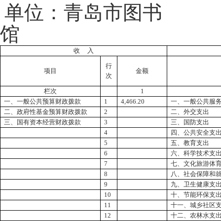
单位：
青岛市图书
馆
收
入
行
项目
金额
次
栏次
1
一、一般公共预算财政拨款
1
4,466.20
一、一般公共服
二、政府性基金预算财政拨款
2
二、外交支出
三、国有资本经营财政拨款
3
三、国防支出
4
四、公共安全支
5
五、教育支出
6
六、科学技术支
7
七、文化旅游体
8
八、社会保障和
9
九、卫生健康支
10
十、节能环保支
11
十一、城乡社区
12
十二、农林水支