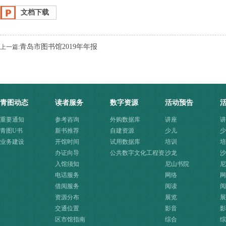
文档下载
青岛市图书馆2019年年报
上一篇:
青图动态
读者服务
数字资源
活动预告
重要通知
参考咨询
外购数据库
讲座
讲
青图U书
新书推荐
自建资源
少儿
少
业务建设
开馆时间
试用数据库
培训
培
办证向导
公共数字文化工程资
沙龙
沙
入馆须知
源快速入口
尼山书院
尼
电话服务
网络
网
借阅服务
阅读
阅
资源分布
展览
展
交通位置
影音
影
区市馆指南
综合
综