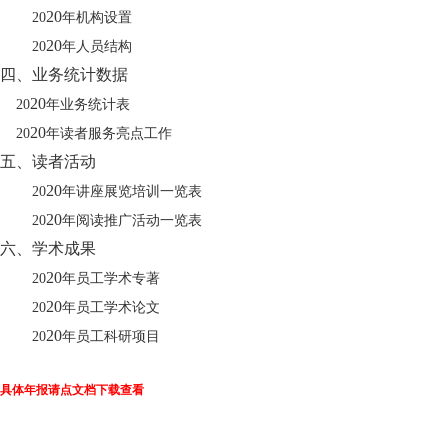
20
20
年
机构设置
20
20
年人员结构
四、业务统计数据
20
20
年业务统计表
20
20
年读者服务亮点工作
五、读者
活动
20
20
年讲
座
展览
培训
一
览表
20
20
年阅读推广活
动
一览表
六、学术成果
20
20
年员工学术专著
20
20
年员工学术论文
20
20
年员工科研
项目
具体年报请点文档下载查看