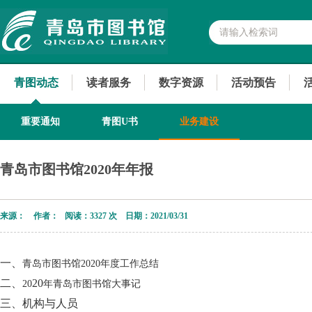
青图动态
读者服务
数字资源
活动预告
重要通知
青图U书
业务建设
青岛市图书馆2020年年报
来源： 作者： 阅读：
3327 次 日期：2021/03/31
一、
青岛市图书馆
2020年度
工
作总
结
二、
20
20
年青岛市图书馆大
事
记
三、机构与人员