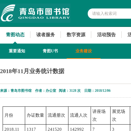
青图动态
读者服务
数字资源
活动预告
重要通知
青图U书
业务建设
2018年11月业务统计数据
来源：青岛市图书馆 作者：办公室 阅读：
3128 次 日期：2018/12/06
讲座场
展览场
月份
办证数量
流通册次
流通人次
次
次
2018.11
1317
241520
142992
7
3