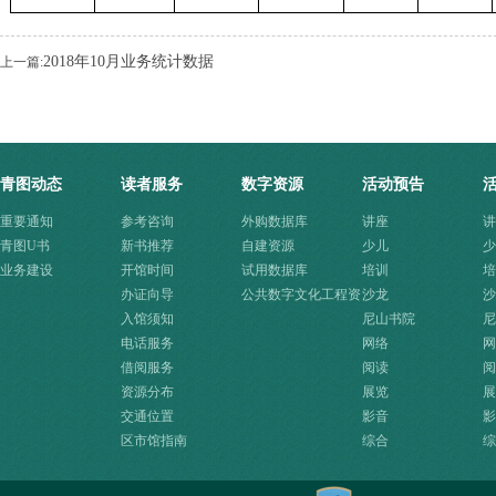
2018年10月业务统计数据
上一篇:
青图动态
读者服务
数字资源
活动预告
重要通知
参考咨询
外购数据库
讲座
讲
青图U书
新书推荐
自建资源
少儿
少
业务建设
开馆时间
试用数据库
培训
培
办证向导
公共数字文化工程资
沙龙
沙
入馆须知
源快速入口
尼山书院
尼
电话服务
网络
网
借阅服务
阅读
阅
资源分布
展览
展
交通位置
影音
影
区市馆指南
综合
综