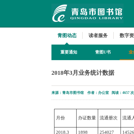
青图动态
读者服务
数字资
重要通知
青图U书
业
2018年3月业务统计数据
来源：青岛市图书馆 作者：办公室 阅读：
4657 
月份
办证数量
流通册次
流通
2018.3
1898
254027
1452