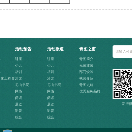
活动预告
活动报道
青图之窗
库
讲座
讲座
青图简介
少儿
少儿
光荣业绩
库
培训
培训
部门设置
文化工程资
沙龙
沙龙
视频介绍
口
尼山书院
尼山书院
青图史略
网络
网络
优秀服务品牌
阅读
阅读
新浪
展览
展览
影音
影音
综合
综合