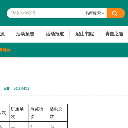
书库搜索
源
活动预告
活动报道
尼山书院
青图之窗
务建设
次 日期：2018/04/05
讲座场
展览场
活动次
人次
次
次
数
60
11
4
41