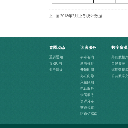
2018年2月业务统计数据
上一篇:
青图动态
读者服务
数字资源
重要通知
参考咨询
外购数据
青图U书
新书推荐
自建资源
业务建设
开馆时间
试用数据
办证向导
公共数字
入馆须知
源快速入
电话服务
借阅服务
资源分布
交通位置
区市馆指南