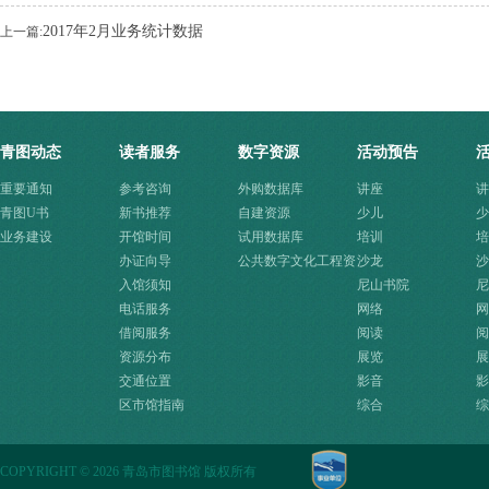
2017年2月业务统计数据
上一篇:
青图动态
读者服务
数字资源
活动预告
重要通知
参考咨询
外购数据库
讲座
讲
青图U书
新书推荐
自建资源
少儿
少
业务建设
开馆时间
试用数据库
培训
培
办证向导
公共数字文化工程资
沙龙
沙
入馆须知
源快速入口
尼山书院
尼
电话服务
网络
网
借阅服务
阅读
阅
资源分布
展览
展
交通位置
影音
影
区市馆指南
综合
综
COPYRIGHT
©
2026 青岛市图书馆 版权所有