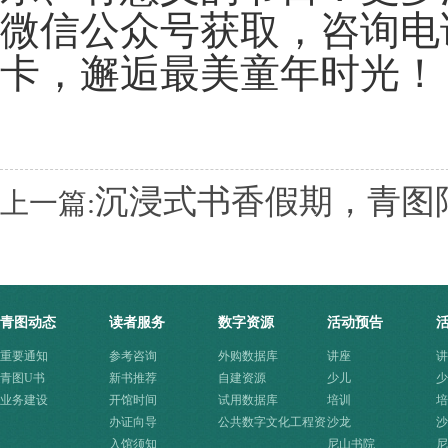
微信公众号获取，咨询电话：
卡，邂逅最美童年时光！
沉浸式书香假期，青图
上一篇:
青图动态
读者服务
数字资源
活动预告
重要通知
参考咨询
外购数据库
讲座
讲
青图U书
新书推荐
自建资源
少儿
少
业务建设
开馆时间
试用数据库
培训
培
办证向导
公共数字文化工程资
沙龙
沙
入馆须知
源快速入口
尼山书院
尼