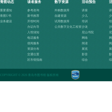
青图动态
读者服务
数字资源
活动预告
重要通知
参考咨询
外购数据库
讲座
讲
青图U书
新书推荐
自建资源
少儿
少
业务建设
开馆时间
试用数据库
培训
培
办证向导
公共数字文化工程资
沙龙
沙
入馆须知
源快速入口
尼山书院
尼
电话服务
网络
网
借阅服务
阅读
阅
资源分布
展览
展
交通位置
影音
影
区市馆指南
综合
综
COPYRIGHT
©
2026 青岛市图书馆 版权所有