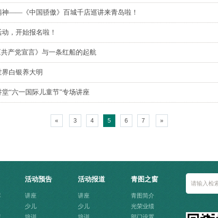
精神——《中国骄傲》百城千店巡讲来青岛啦！
活动，开始报名啦！
《共产党宣言》与一条红船的起航
世界白银养大明
堂“六一国际儿童节”专场讲座
«
3
4
5
6
7
»
活动预告
活动报道
青图之窗
库
讲座
讲座
青图简介
少儿
少儿
光荣业绩
库
培训
培训
部门设置