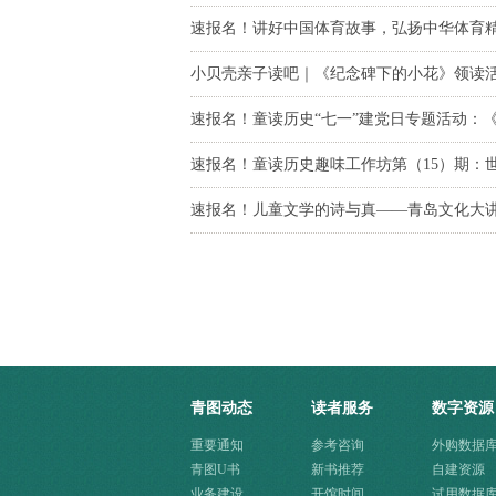
速报名！讲好中国体育故事，弘扬中华体育
小贝壳亲子读吧｜《纪念碑下的小花》领读
速报名！童读历史“七一”建党日专题活动：
速报名！童读历史趣味工作坊第（15）期：
速报名！儿童文学的诗与真——青岛文化大讲
青图动态
读者服务
数字资源
重要通知
参考咨询
外购数据
青图U书
新书推荐
自建资源
业务建设
开馆时间
试用数据