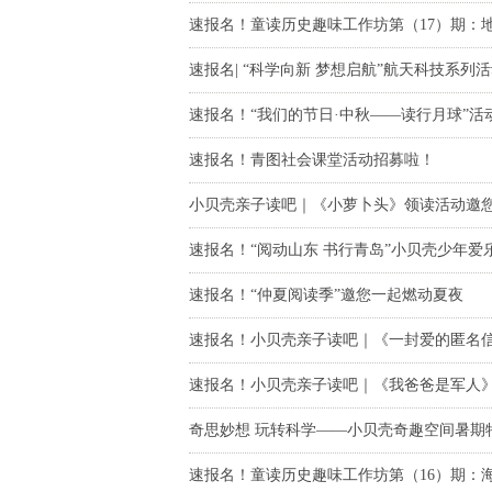
速报名！童读历史趣味工作坊第（17）期：
速报名| “科学向新 梦想启航”航天科技系
速报名！“我们的节日·中秋——读行月球”活
速报名！青图社会课堂活动招募啦！
小贝壳亲子读吧｜《小萝卜头》领读活动邀
速报名！“阅动山东 书行青岛”小贝壳少年
速报名！“仲夏阅读季”邀您一起燃动夏夜
速报名！小贝壳亲子读吧｜《一封爱的匿名
速报名！小贝壳亲子读吧｜《我爸爸是军人
奇思妙想 玩转科学——小贝壳奇趣空间暑期
速报名！童读历史趣味工作坊第（16）期：