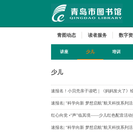
青图动态
读者服务
数字资
讲座
少儿
培训
少儿
速报名！小贝壳亲子读吧｜《妈妈发火了》
速报名| “科学向新 梦想启航”航天科技系
红心向党 •“声”临其境——少儿红色配音活
速报名| “科学向新 梦想启航”航天科技系