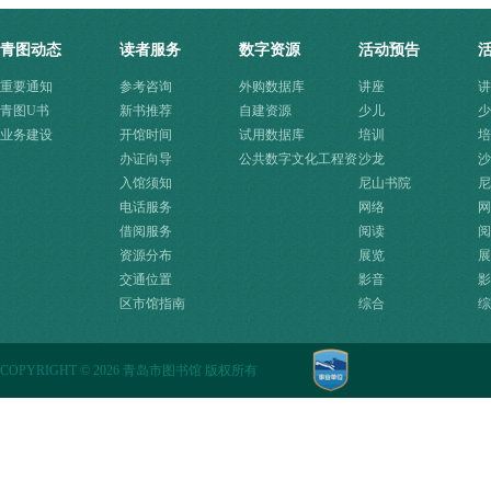
青图动态
读者服务
数字资源
活动预告
重要通知
参考咨询
外购数据库
讲座
讲
青图U书
新书推荐
自建资源
少儿
少
业务建设
开馆时间
试用数据库
培训
培
办证向导
公共数字文化工程资
沙龙
沙
入馆须知
源快速入口
尼山书院
尼
电话服务
网络
网
借阅服务
阅读
阅
资源分布
展览
展
交通位置
影音
影
区市馆指南
综合
综
COPYRIGHT
©
2026 青岛市图书馆 版权所有