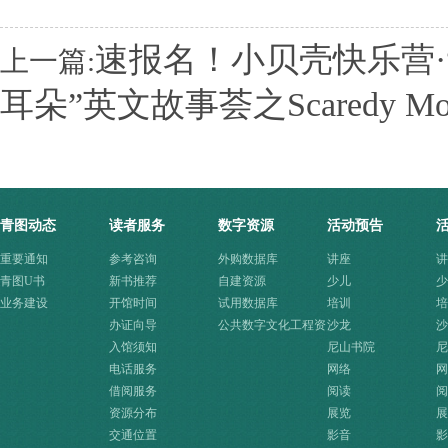
速报名！小贝壳快乐营·
上一篇:
耳朵”英文故事荟之Scaredy M
青图动态
读者服务
数字资源
活动预告
重要通知
参考咨询
外购数据库
讲座
讲
青图U书
新书推荐
自建资源
少儿
少
业务建设
开馆时间
试用数据库
培训
培
办证向导
公共数字文化工程资
沙龙
沙
入馆须知
源快速入口
尼山书院
尼
电话服务
网络
网
借阅服务
阅读
阅
资源分布
展览
展
交通位置
影音
影