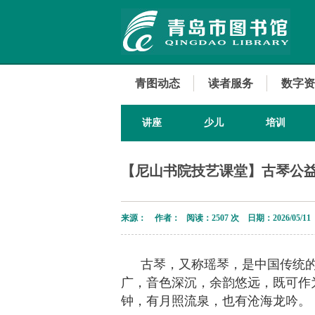
青图动态
读者服务
数字资
讲座
少儿
培训
【尼山书院技艺课堂】古琴公益课
来源： 作者： 阅读：
2507 次 日期：2026/05/11
古琴，又称瑶琴，是中国传统的
广，音色深沉，余韵悠远，既可作
钟，有月照流泉，也有沧海龙吟。