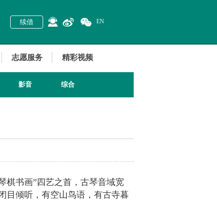
EN
续借
志愿服务
精彩视频
影音
综合
琴棋书画”四艺之首，古琴音域宽
闭目倾听，有空山鸟语，有古寺暮