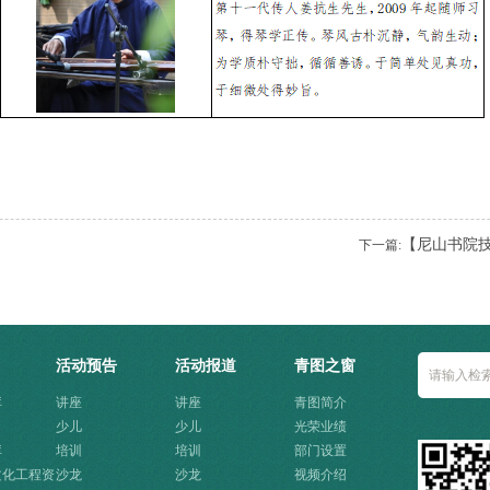
【尼山书院技
下一篇:
活动预告
活动报道
青图之窗
库
讲座
讲座
青图简介
少儿
少儿
光荣业绩
库
培训
培训
部门设置
文化工程资
沙龙
沙龙
视频介绍