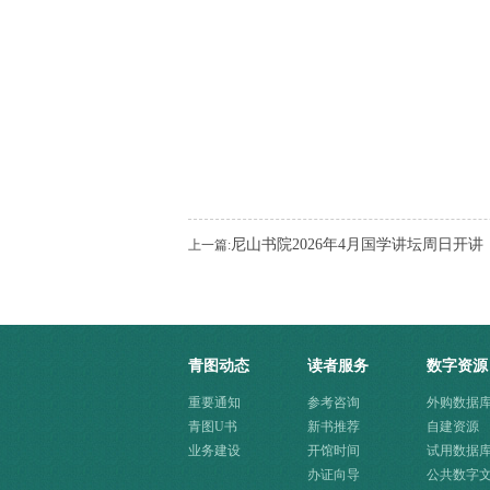
尼山书院2026年4月国学讲坛周日开讲
上一篇:
青图动态
读者服务
数字资源
重要通知
参考咨询
外购数据
青图U书
新书推荐
自建资源
业务建设
开馆时间
试用数据
办证向导
公共数字