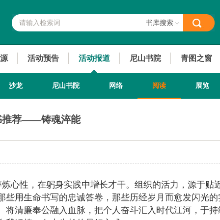
书库搜索
源
活动预告
活动报道
尼山书院
青图之窗
沙龙
尼山书院
网络
阅读
展览
书推荐——铸魂淬能
淬炼心性，在躬身实践中增长才干。组织的活力，源于贴
那些用生命书写的忠诚答卷，那些历经岁月而愈发闪光的
。将清廉奉公融入血脉，把个人奋斗汇入时代江河，于持