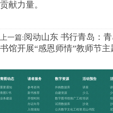
贡献力量。
阅动山东 书行青岛：
上一篇:
书馆开展“感恩师情”教师节主
青图动态
读者服务
数字资源
活动预告
重要通知
参考咨询
外购数据库
讲座
讲
青图U书
新书推荐
自建资源
少儿
少
业务建设
开馆时间
数字图书馆推广工程
培训
培
办证向导
资源
试用数据库
沙龙
沙
入馆须知
公共数字文化工程资
尼山书院
尼