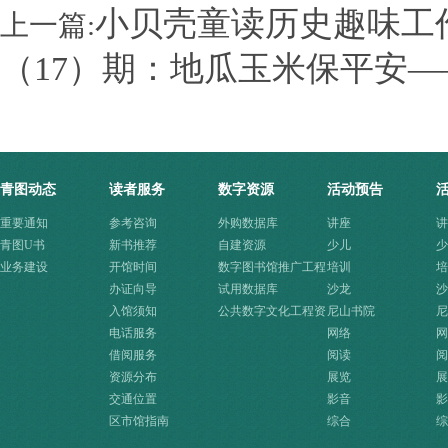
小贝壳童读历史趣味工
上一篇:
（17）期：地瓜玉米保平安
青图动态
读者服务
数字资源
活动预告
重要通知
参考咨询
外购数据库
讲座
讲
青图U书
新书推荐
自建资源
少儿
少
业务建设
开馆时间
数字图书馆推广工程
培训
培
办证向导
资源
试用数据库
沙龙
沙
入馆须知
公共数字文化工程资
尼山书院
尼
电话服务
源快速入口
网络
网
借阅服务
阅读
阅
资源分布
展览
展
交通位置
影音
影
区市馆指南
综合
综