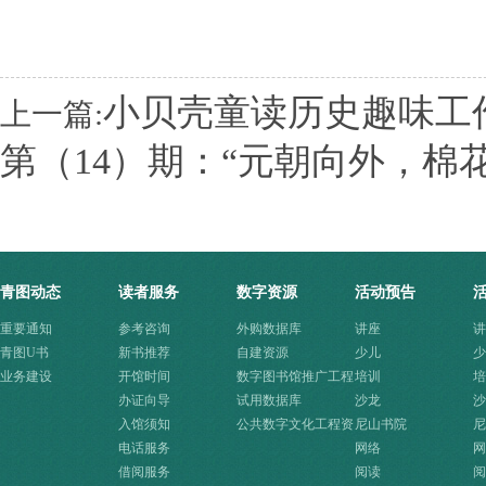
小贝壳童读历史趣味工
上一篇:
第（14）期：“元朝向外，棉
青图动态
读者服务
数字资源
活动预告
重要通知
参考咨询
外购数据库
讲座
讲
青图U书
新书推荐
自建资源
少儿
少
业务建设
开馆时间
数字图书馆推广工程
培训
培
办证向导
资源
试用数据库
沙龙
沙
入馆须知
公共数字文化工程资
尼山书院
尼
电话服务
源快速入口
网络
网
借阅服务
阅读
阅